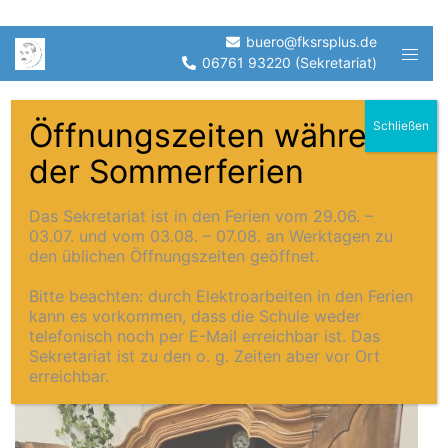
Zum
buero@fksrsplus.de
Menü
Inhalt
06761 93220 (Sekretariat)
umsch
springen
Öffnungszeiten während
Schließen
der Sommerferien
Auf Entdeckungstour im
Hunsrück-Museum
Das Sekretariat ist in den Ferien vom 29.06. –
03.07. und vom 03.08. – 07.08. an Werktagen zu
Simmern
den üblichen Öffnungszeiten geöffnet.
Bitte beachten: durch Elektroarbeiten in den Ferien
kann es vorkommen, dass die Schule weder
telefonisch noch per E-Mail erreichbar ist. Das
Sekretariat ist zu den o. g. Zeiten aber vor Ort
erreichbar.