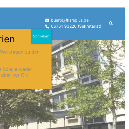
buero@fksrsplus.de
Suche
06761 93220 (Sekretariat)
rien
Schließen
n Werktagen zu den
ie Schule weder
n aber vor Ort