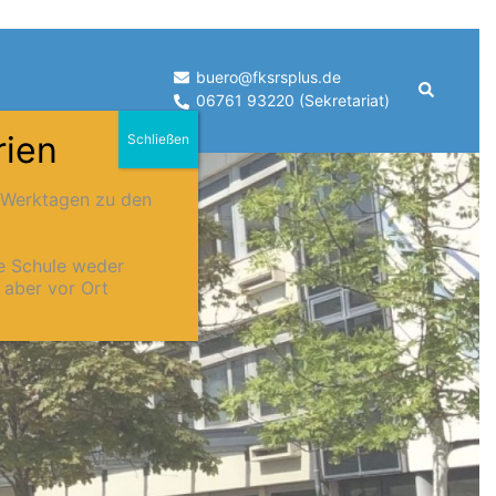
buero@fksrsplus.de
Suche
06761 93220 (Sekretariat)
rien
Schließen
n Werktagen zu den
ie Schule weder
n aber vor Ort