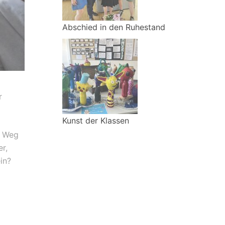
Abschied in den Ruhestand
r
Kunst der Klassen
n Weg
r,
in?