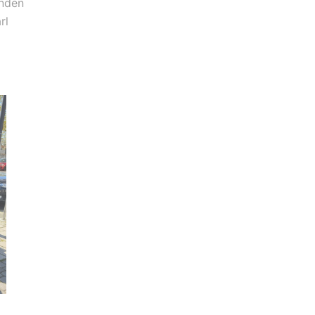
enden
rl