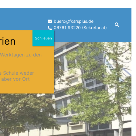
buero@fksrsplus.de
Suche
06761 93220 (Sekretariat)
rien
Schließen
n Werktagen zu den
ie Schule weder
n aber vor Ort